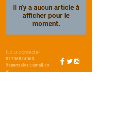
Il n'y a aucun article à
afficher pour le
moment.
Nous contacter
01706824053
9apartsales@gmail.co
m
Connexion Webmestre
© 2015 par 9Apart
Nous
acceptons