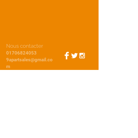
Nous contacter
01706824053
9apartsales@gmail.co
m
Connexion Webmestre
© 2015 par 9Apart
Nous
acceptons