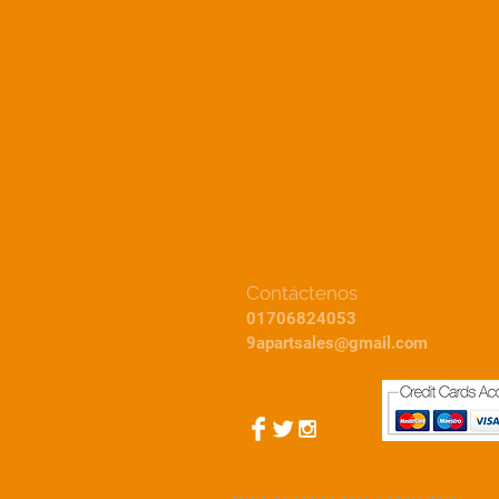
Contáctenos
01706824053
9apartsales@gmail.com