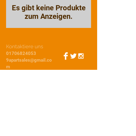
Es gibt keine Produkte
zum Anzeigen.
Kontaktiere uns
01706824053
9apartsales@gmail.co
m
Webmaster-Login
© 2015 von 9Apart
Wir
akzeptieren